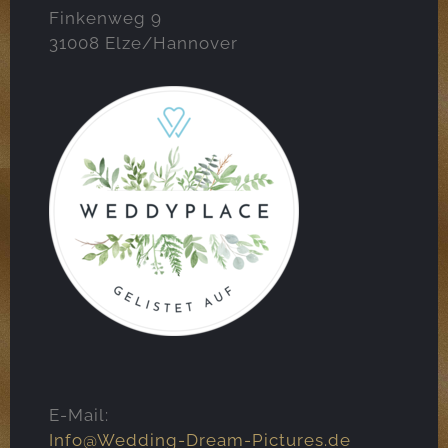
Finkenweg 9
31008 Elze/Hannover
E-Mail:
Info@Wedding-Dream-Pictures.de