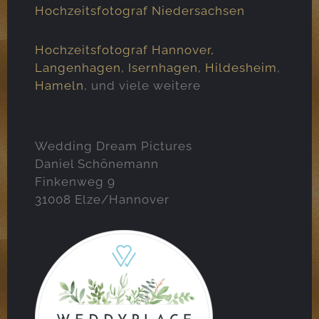
Hochzeitsfotograf Niedersachsen
Hochzeitsfotograf Hannover,
Langenhagen
,
Isernhagen
,
Hildesheim
,
Hameln
, und viele weitere
Wedding Dream Pictures
Daniel Schönemann
Finkenweg 9
31008 Elze/Hannover