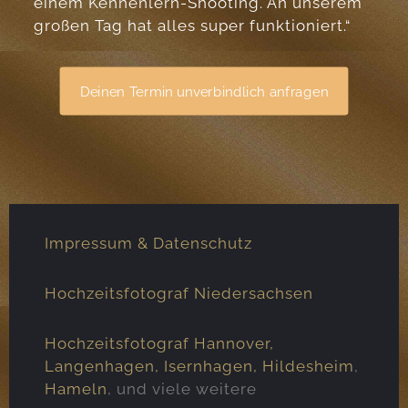
einem Kennenlern-Shooting. An unserem
großen Tag hat alles super funktioniert.“
Deinen Termin unverbindlich anfragen
Impressum & Datenschutz
Hochzeitsfotograf Niedersachsen
Hochzeitsfotograf Hannover,
Langenhagen
,
Isernhagen
,
Hildesheim
,
Hameln
, und viele weitere