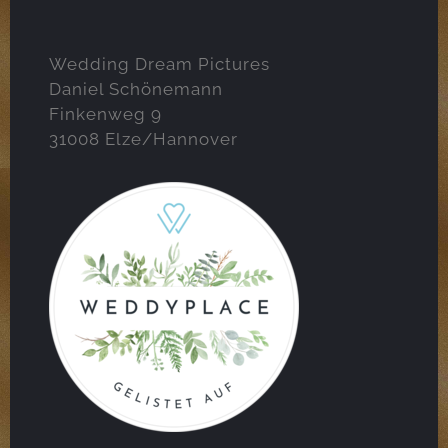
Wedding Dream Pictures
Daniel Schönemann
Finkenweg 9
31008 Elze/Hannover